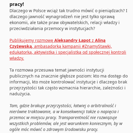
pracy!
Dlaczego w Polsce wciąż tak trudno mówić o pieniądzach? I
dlaczego jawność wynagrodzeń nie jest tylko sprawą
ekonomii, ale także praw obywatelskich, relacji władzy i
przeciwdziałania przemocy w instytucjach?
Publikujemy rozmowę
Aleksandry Łapot
z
Aliną
Czyżewską
, ambasadorką kampanii #ZnamyStawki,
edukatorką, aktywistką i specjalistką od społecznej kontroli
władzy.
Ta rozmowa przesuwa temat jawności instytucji
publicznych na znacznie głębsze poziom: kto ma dostęp do
informacji, kto może kontrolować instytucje i dlaczego brak
przejrzystości tak często wzmacnia hierarchie, zależności i
nadużycia.
Tam, gdzie brakuje przejrzystości, łatwiej o arbitralność i
nierówne traktowanie, a w konsekwencji także o napięcia i
przemoc w miejscu pracy. Transparentność nie rozwiązuje
wszystkich problemów, ale jest warunkiem koniecznym, by w
ogóle móc mówić o zdrowym środowisku pracy.