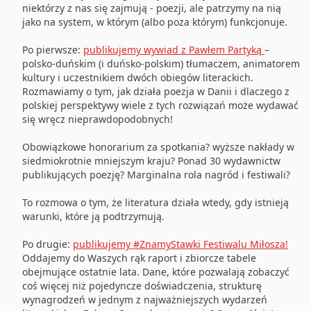
niektórzy z nas się zajmują - poezji, ale patrzymy na nią
jako na system, w którym (albo poza którym) funkcjonuje.
Po pierwsze:
publikujemy wywiad z Pawłem Partyką
–
polsko-duńskim (i duńsko-polskim) tłumaczem, animatorem
kultury i uczestnikiem dwóch obiegów literackich.
Rozmawiamy o tym, jak działa poezja w Danii i dlaczego z
polskiej perspektywy wiele z tych rozwiązań może wydawać
się wręcz nieprawdopodobnych!
Obowiązkowe honorarium za spotkania? wyższe nakłady w
siedmiokrotnie mniejszym kraju? Ponad 30 wydawnictw
publikujących poezję? Marginalna rola nagród i festiwali?
To rozmowa o tym, że literatura działa wtedy, gdy istnieją
warunki, które ją podtrzymują.
Po drugie:
publikujemy #ZnamyStawki Festiwalu Miłosza!
Oddajemy do Waszych rąk raport i zbiorcze tabele
obejmujące ostatnie lata. Dane, które pozwalają zobaczyć
coś więcej niż pojedyncze doświadczenia, strukturę
wynagrodzeń w jednym z najważniejszych wydarzeń