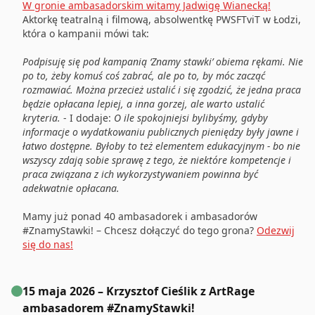
W gronie ambasadorskim witamy Jadwigę Wianecką!
Aktorkę teatralną i filmową, absolwentkę PWSFTviT w Łodzi,
która o kampanii mówi tak:
Podpisuję się pod kampanią ‘Znamy stawki’ obiema rękami. Nie
po to, żeby komuś coś zabrać, ale po to, by móc zacząć
rozmawiać. Można przecież ustalić i się zgodzić, że jedna praca
będzie opłacana lepiej, a inna gorzej, ale warto ustalić
kryteria.
- I dodaje:
O ile spokojniejsi bylibyśmy, gdyby
informacje o wydatkowaniu publicznych pieniędzy były jawne i
łatwo dostępne. Byłoby to też elementem edukacyjnym - bo nie
wszyscy zdają sobie sprawę z tego, że niektóre kompetencje i
praca związana z ich wykorzystywaniem powinna być
adekwatnie opłacana.
Mamy już ponad 40 ambasadorek i ambasadorów
#ZnamyStawki! – Chcesz dołączyć do tego grona?
Odezwij
się do nas!
15 maja 2026 – Krzysztof Cieślik z ArtRage
ambasadorem #ZnamyStawki!