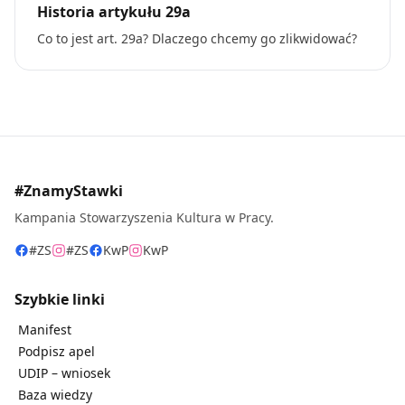
Historia artykułu 29a
Co to jest art. 29a? Dlaczego chcemy go zlikwidować?
#ZnamyStawki
Kampania Stowarzyszenia Kultura w Pracy.
#ZS
#ZS
KwP
KwP
Szybkie linki
Manifest
Podpisz apel
UDIP – wniosek
Baza wiedzy