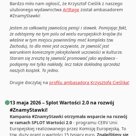
Bardzo miło nam ogłosić, że Krzysztof Cieślik z naszego
ulubionego wydawnictwa
ArtRage
został ambasadorem
#ZnamyStawki!
Jestem za całkowitą jawnością pensji i stawek. Pomijając fakt,
że odstajemy na tym polu od wielu europejskich krajów (to
właśnie w tym miejscu powinniśmy mieć kompleks tzw.
Zachodu), to dla mnie jest oczywiste, że jawność jest
warunkiem koniecznym jakiejkolwiek uczciwości w kulturze.
Staram się zresztą tę jawność promować jako wydawca -
podajemy nie tylko nakłady, lecz także dokładną sprzedaż
naszych książek. To jedno.
Drugie doczytaj na
profilu ambasadora Krzysztofa Cieślika!
13 maja 2026 – Splot Wartości 2.0 na rozwój
#ZnamyStawki!
Kampania #ZnamyStawki otrzymała wsparcie na rozwój
w ramach SPLOT Wartości 2.0
- programu CERV Unii
Europejskiej realizowanego przez Komisję Europejską. To
tzw. duży grant o wartości 15 tysięcy euro.
Znaleźliśmy się