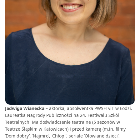
Jadwiga Wianecka
– aktorka, absolwentka PWSFTviT w Łodzi.
Laureatka Nagrody Publiczności na 24. Festiwalu Szkół
Teatralnych. Ma doświadczenie teatralne (5 sezonów w
Teatrze Śląskim w Katowicach) i przed kamerą (m.in. filmy
‘Dom dobry’, ‘Najmro’, ‘Chłopi’, seriale ‘Ołowiane dzieci’,