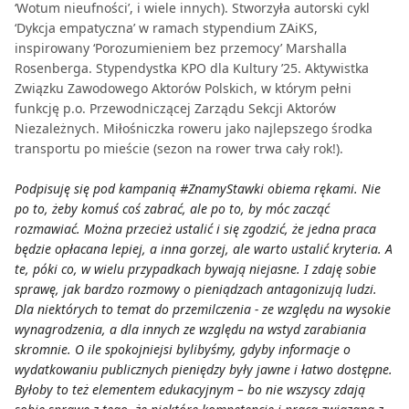
‘Wotum nieufności’, i wiele innych). Stworzyła autorski cykl
‘Dykcja empatyczna’ w ramach stypendium ZAiKS,
inspirowany ‘Porozumieniem bez przemocy’ Marshalla
Rosenberga. Stypendystka KPO dla Kultury ’25. Aktywistka
Związku Zawodowego Aktorów Polskich, w którym pełni
funkcję p.o. Przewodniczącej Zarządu Sekcji Aktorów
Niezależnych. Miłośniczka roweru jako najlepszego środka
transportu po mieście (sezon na rower trwa cały rok!).
Podpisuję się pod kampanią #ZnamyStawki obiema rękami. Nie
po to, żeby komuś coś zabrać, ale po to, by móc zacząć
rozmawiać. Można przecież ustalić i się zgodzić, że jedna praca
będzie opłacana lepiej, a inna gorzej, ale warto ustalić kryteria. A
te, póki co, w wielu przypadkach bywają niejasne. I zdaję sobie
sprawę, jak bardzo rozmowy o pieniądzach antagonizują ludzi.
Dla niektórych to temat do przemilczenia - ze względu na wysokie
wynagrodzenia, a dla innych ze względu na wstyd zarabiania
skromnie. O ile spokojniejsi bylibyśmy, gdyby informacje o
wydatkowaniu publicznych pieniędzy były jawne i łatwo dostępne.
Byłoby to też elementem edukacyjnym – bo nie wszyscy zdają