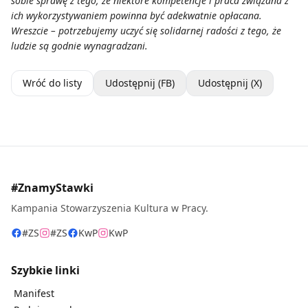
sobie sprawę z tego, że niektóre kompetencje i praca związana z
ich wykorzystywaniem powinna być adekwatnie opłacana.
Wreszcie – potrzebujemy uczyć się solidarnej radości z tego, że
ludzie są godnie wynagradzani.
Wróć do listy
Udostępnij (FB)
Udostępnij (X)
#ZnamyStawki
Kampania Stowarzyszenia Kultura w Pracy.
#ZS
#ZS
KwP
KwP
Szybkie linki
Manifest